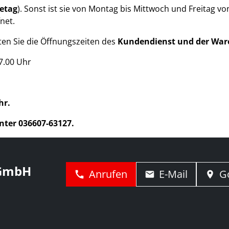
hetag
). Sonst ist sie von Montag bis Mittwoch und Freitag von
net.
ten Sie die Öffnungszeiten des
Kundendienst und der War
17.00 Uhr
hr.
nter 036607-63127.
 GmbH
Anrufen
E-Mail
G